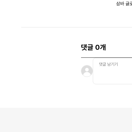
삼바 글
댓글 0개