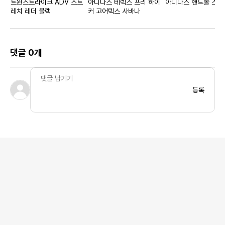
트윈스트라이크 ADV 스트
아디다스 테렉스 프리 하이
아디다스 핸드볼 스페
레치 레더 블랙
커 고어텍스 사바나
댓글 0개
등록