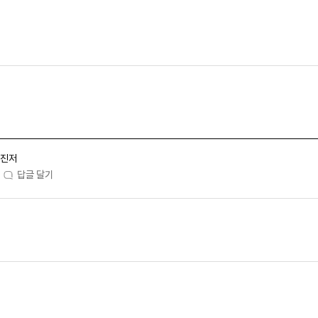
진저
답글 달기