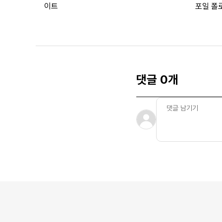
이트
포일 폴로
댓글 0개