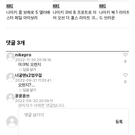
NIKE
NIKE
NIKE
나이키 줌 보메로 5 앨러배
나이키 코비 8 프로트로 이
나이키 북 1 라이트 
스터 페일 아이보리
어 오브 더 홀스 라이트 크림
드 브라운
슨 앤 비비드 블루 GS
댓글 3개
nikepro
2022-11-30 20:18:16
0
아크틱 오렌지
답글 달기
너굴맨s2멈무걸
2022-09-21 11:33:41
0
오렌지?...
답글 달기
윤윤윤쓰
2022-09-20 20:39:11
관리자가 삭제한 댓글입니다.
등록