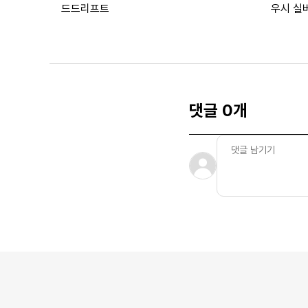
드드리프트
우시 실
댓글 0개