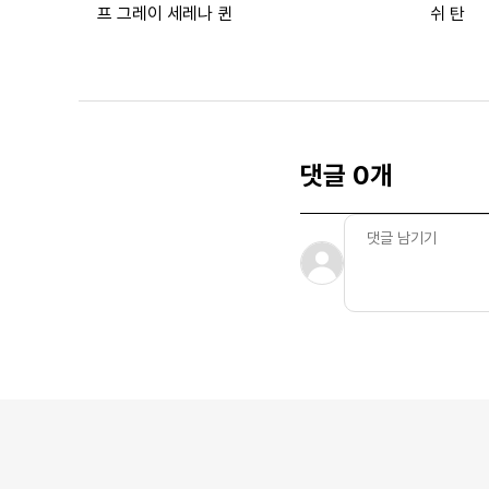
프 그레이 세레나 퀸
쉬 탄
댓글 0개