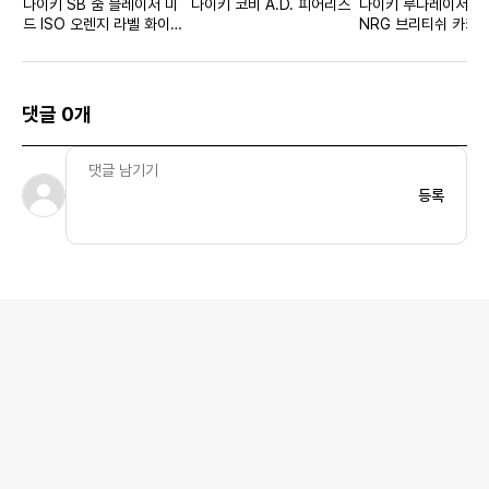
나이키 SB 줌 블레이저 미
나이키 코비 A.D. 피어리스
나이키 루나레이서 S
드 ISO 오렌지 라벨 화이트
NRG 브리티쉬 카키
네이비
댓글 0개
등록