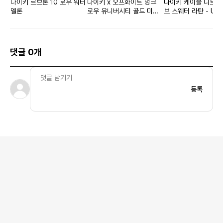
나이키 르브론 10 로우 워터
나이키 x 오프화이트 덩크
나이키 케이블 니트 
멜론
로우 유니버시티 골드 미드
브 스웨터 라탄 - US/
나잇 네이비
댓글 0개
등록