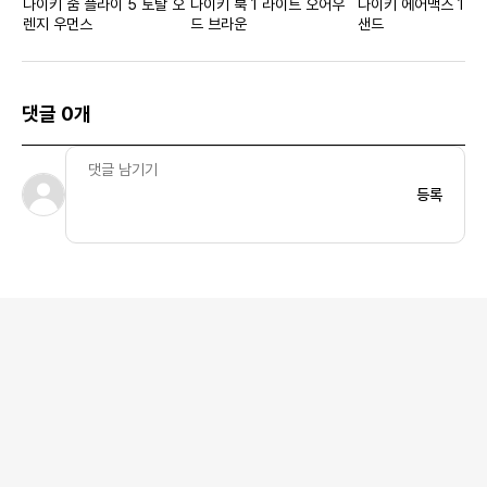
나이키 줌 플라이 5 토탈 오
나이키 북 1 라이트 오어우
나이키 에어맥스 1 피
렌지 우먼스
드 브라운
샌드
댓글 0개
등록