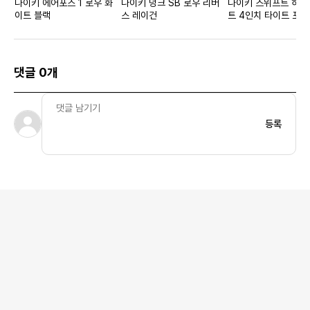
나이키 에어포스 1 로우 화
나이키 덩크 SB 로우 리버
나이키 스위프트 하
이트 블랙
스 레이건
트 4인치 타이트 포켓
쇼츠W 알루미늄
댓글 0개
등록