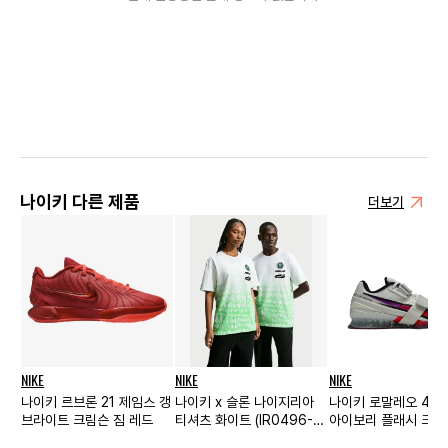
나이키 다른 제품
더보기
NIKE
NIKE
NIKE
나이키 르브론 21 제임스 갱
나이키 x 슬론 나이지리아
나이키 로말레오 4 S
브라이트 크림슨 짐 레드
티셔츠 화이트 (IR0496-
아이보리 플래시 크림
100)