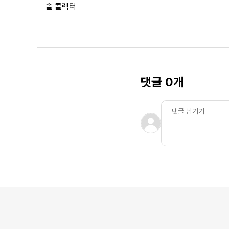
솔 콜렉터
댓글 0개