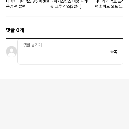
나이키 에어맥스 95 에센셜
나이키스킴스 여성 드라이
나이키 리액트 프레스
음양 팩 블랙
핏 크루 삭스(3켤레)
랙 화이트 오프 느와
댓글 0개
등록