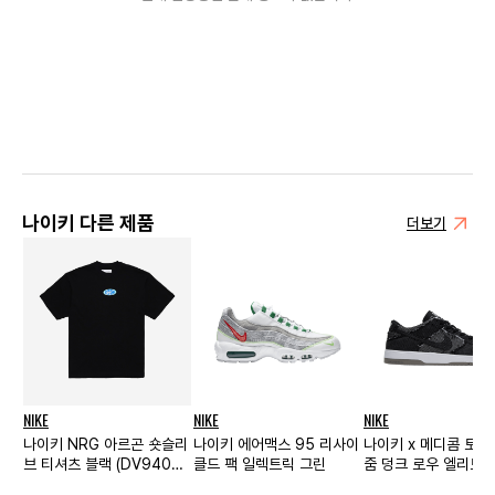
나이키 다른 제품
더보기
NIKE
NIKE
NIKE
나이키 NRG 아르곤 숏슬리
나이키 에어맥스 95 리사이
나이키 x 메디콤 토이 
브 티셔츠 블랙 (DV9402-
클드 팩 일렉트릭 그린
줌 덩크 로우 엘리트 
010)
릭