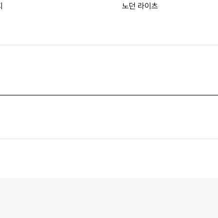
지
노던 라이츠