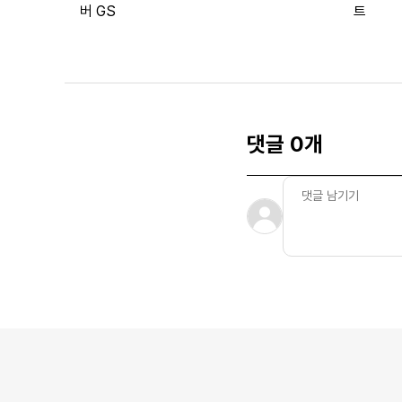
버 GS
트
댓글 0개