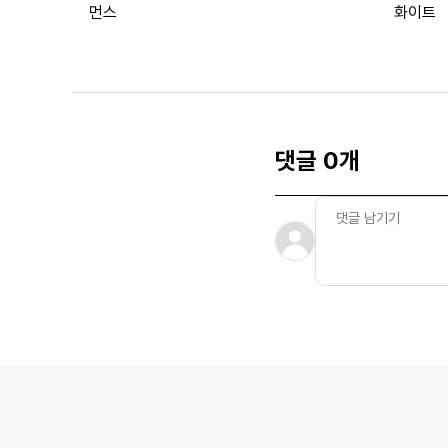
먼스
화이트
댓글 0개