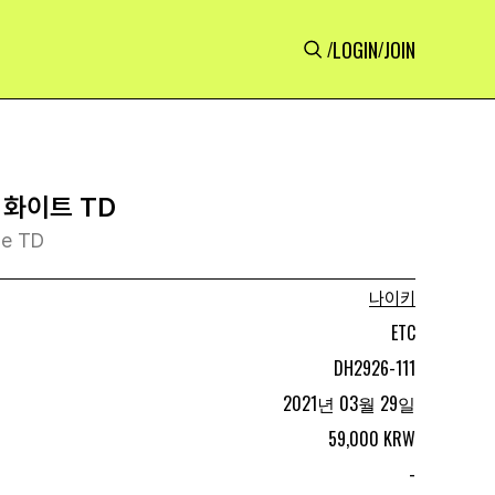
LOGIN
JOIN
/
/
E 화이트 TD
te TD
나이키
ETC
DH2926-111
2021년 03월 29일
59,000 KRW
-