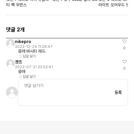
티 팩 우먼스
라이트 오어우드 브라
먼스
댓글 2개
nikepro
2022-12-24 11:28:47
0
응애 바시티 레드
답글 달기
겟뜨
2022-07-21 23:52:41
0
응애
답글 달기
등록