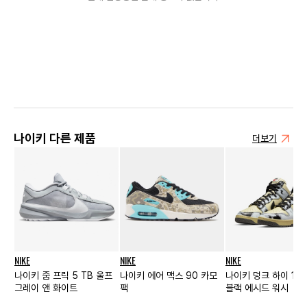
나이키 다른 제품
더보기
NIKE
NIKE
NIKE
나이키 줌 프릭 5 TB 울프
나이키 에어 맥스 90 카모
나이키 덩크 하이 198
그레이 앤 화이트
팩
블랙 에시드 워시