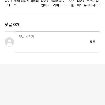
나이키 에어 허라치 하이퍼
나이키 블레이저 미드 '77
나이키 르브론 줌 솔저
그레이프
인피니트 러버라이즈드 블랙
이트 유니버시티 레드
우먼스
댓글 0개
등록