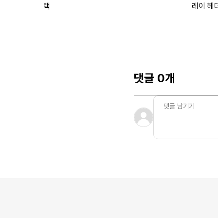
랙
레이 헤더
댓글 0개