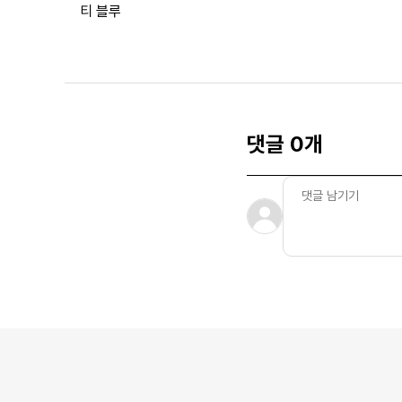
티 블루
댓글 0개