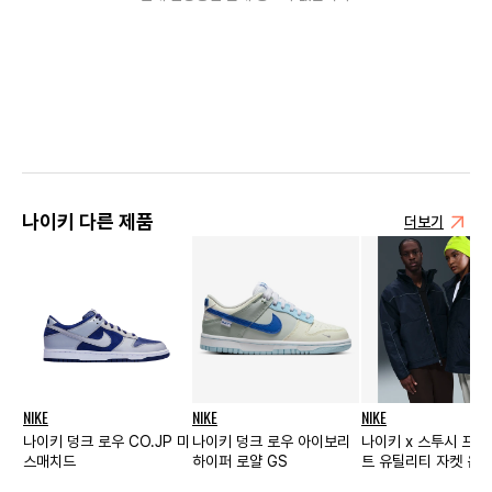
나이키 다른 제품
더보기
NIKE
NIKE
NIKE
나이키 덩크 로우 CO.JP 미
나이키 덩크 로우 아이보리
나이키 x 스투시 프
스매치드
하이퍼 로얄 GS
트 유틸리티 자켓 옵
(HQ8517-451)