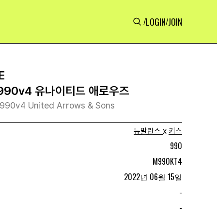
LOGIN
JOIN
/
/
E
 990v4 유나이티드 애로우즈
 990v4 United Arrows & Sons
뉴발란스
x
키스
990
M990KT4
2022년 06월 15일
-
-