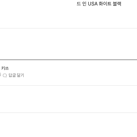
드 인 USA 화이트 블랙
키쓰
6
답글 달기