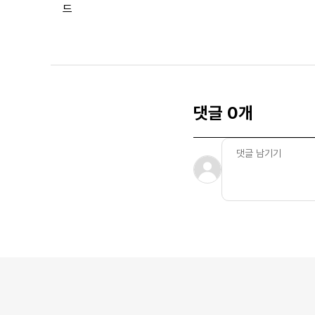
드
댓글 0개