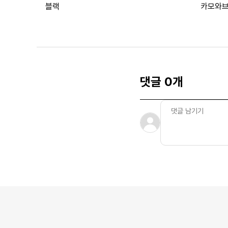
블랙
카모와
댓글 0개