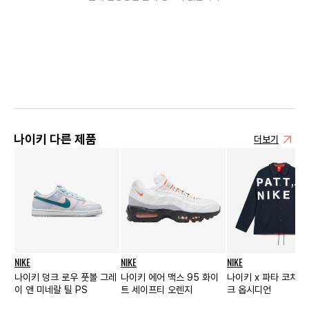
나이키 다른 제품
더보기
NIKE
NIKE
NIKE
나이키 덩크 로우 풋볼 그레
나이키 에어 맥스 95 화이
나이키 x 파타 코치 
이 앤 미네랄 틸 PS
트 세이프티 오렌지
크 옵시디언