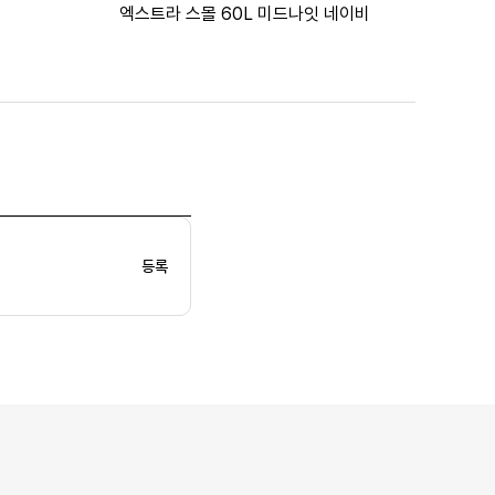
엑스트라 스몰 60L 미드나잇 네이비
등록