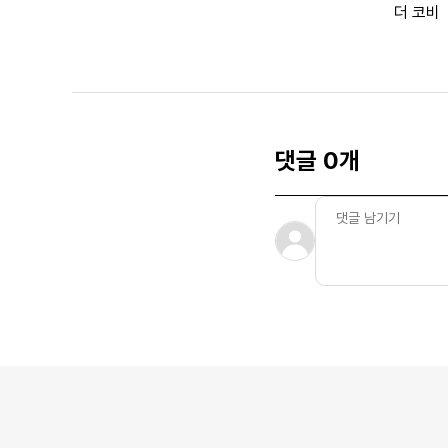
더 코비
댓글 0개