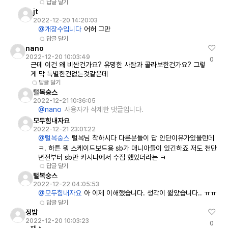
답글 달기
jt
2022-12-20 14:20:03
@개장수입니다
어허 그만
답글 달기
nano
2022-12-20 10:03:49
0
근데 이건 왜 비싼건가요? 유명한 사람과 콜라보한건가요? 그렇
게 막 특별한건없는것같은데
답글 달기
털복숭스
2022-12-21 10:36:05
@nano
사용자가 삭제한 댓글입니다.
모두힘내자요
2022-12-21 23:01:22
@털복숭스
털복님 착하시다 다른분들이 답 안단이유가있을텐데
ㅋ. 하튼 뭐 스케이드보드용 sb가 매니아들이 있긴하죠 저도 천만
년전부터 sb만 카시나에서 수집 했었더라는 ㅋ
답글 달기
털복숭스
2022-12-22 04:05:53
@모두힘내자요
아 이제 이해했습니다. 생각이 짧았습니다.. ㅠㅠ
답글 달기
정밤
2022-12-20 10:03:23
0