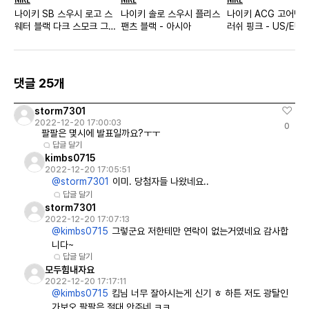
나이키 SB 스우시 로고 스
나이키 솔로 스우시 플리스
나이키 ACG 고어텍
웨터 블랙 다크 스모크 그레
팬츠 블랙 - 아시아
러쉬 핑크 - US/EU
이 - US/EU
댓글 25개
storm7301
2022-12-20 17:00:03
0
팔팔은 몇시에 발표일까요?ㅜㅜ
답글 달기
kimbs0715
2022-12-20 17:05:51
@storm7301
이미. 당첨자들 나왔네요..
답글 달기
storm7301
2022-12-20 17:07:13
@kimbs0715
그렇군요 저한테만 연락이 없는거였네요 감사합
니다~
답글 달기
모두힘내자요
2022-12-20 17:17:11
@kimbs0715
킴님 너무 잘아시는게 신기 ㅎ 하튼 저도 광탈인
가보오 팔팔은 절대 안주네 ㅋㅋ