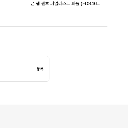
픈 헴 팬츠 페일리스트 퍼플 (FD8460-
568)
등록