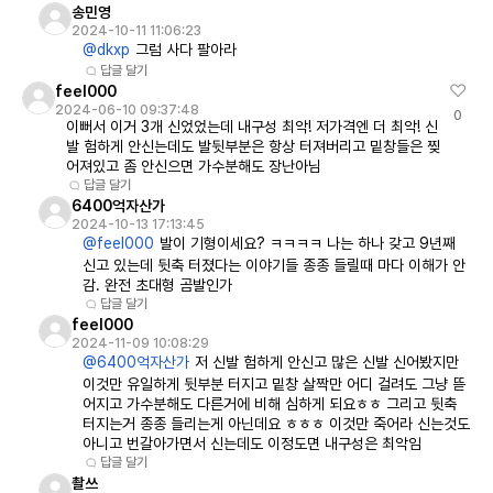
송민영
2024-10-11 11:06:23
@dkxp
그럼 사다 팔아라
답글 달기
feel000
2024-06-10 09:37:48
0
이뻐서 이거 3개 신었었는데 내구성 최악! 저가격엔 더 최악! 신
발 험하게 안신는데도 발뒷부분은 항상 터져버리고 밑창들은 찢
어져있고 좀 안신으면 가수분해도 장난아님
답글 달기
6400억자산가
2024-10-13 17:13:45
@feel000
발이 기형이세요? ㅋㅋㅋㅋ 나는 하나 갖고 9년째
신고 있는데 뒷축 터졌다는 이야기들 종종 들릴때 마다 이해가 안
감. 완전 초대형 곰발인가
답글 달기
feel000
2024-11-09 10:08:29
@6400억자산가
저 신발 험하게 안신고 많은 신발 신어봤지만
이것만 유일하게 뒷부분 터지고 밑창 살짝만 어디 걸려도 그냥 뜯
어지고 가수분해도 다른거에 비해 심하게 되요ㅎㅎ 그리고 뒷축
터지는거 종종 들리는게 아닌데요 ㅎㅎㅎ 이것만 죽어라 신는것도
아니고 번갈아가면서 신는데도 이정도면 내구성은 최악임
답글 달기
촬쓰