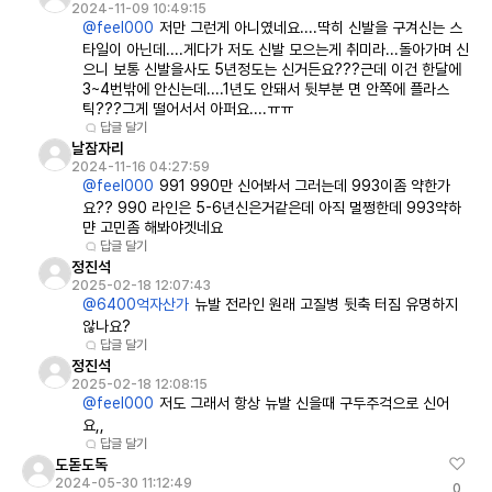
2024-11-09 10:49:15
@feel000
저만 그런게 아니였네요....딱히 신발을 구겨신는 스
타일이 아닌데....게다가 저도 신발 모으는게 취미라...돌아가며 신
으니 보통 신발을사도 5년정도는 신거든요???근데 이건 한달에
3~4번밖에 안신는데....1년도 안돼서 뒷부분 면 안쪽에 플라스
틱???그게 떨어서서 아퍼요....ㅠㅠ
답글 달기
날잠자리
2024-11-16 04:27:59
@feel000
991 990만 신어봐서 그러는데 993이좀 약한가
요?? 990 라인은 5-6년신은거같은데 아직 멀쩡한데 993약하
먄 고민좀 해봐야겟네요
답글 달기
정진석
2025-02-18 12:07:43
@6400억자산가
뉴발 전라인 원래 고질병 뒷축 터짐 유명하지
않나요?
답글 달기
정진석
2025-02-18 12:08:15
@feel000
저도 그래서 항상 뉴발 신을때 구두주걱으로 신어
요,,
답글 달기
도돋도독
2024-05-30 11:12:49
0