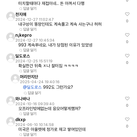
0
터치할때마다 재접이네.. 돈 아껴서 다행
답글 달기
천지애
2024-12-27 11:02:47
0
내구성이 똥망인데도 계속풀고 계속 사는구나 허허
답글 달기
n¡kepro
2024-12-27 10:45:34
0
993 계속푸네요. 내가 당첨된 이유가 있었넹
답글 달기
딜도로스
2024-12-25 15:51:19
0
확실한건 뒤축 ㅈ나 잘터짐 ㅋㅋㅋㅋ
답글 달기
머리만지단
2025-04-24 19:40:16
@딜도로스
992도 그런가요?
답글 달기
와나바나
2024-10-16 09:39:40
0
오프라인밖에없는데 응모어떻게했져?
답글 달기
dkxp
2024-06-10 10:14:58
0
미국은 아울렛에 정가로 재고 쌓여있던데
답글 달기