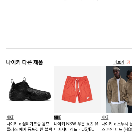
나이키 다른 제품
더보기
NIKE
NIKE
NIKE
나이키 x 꼼데가르송 옴므
나이키 NSW 우븐 쇼츠 유
나이키 x 스투시 풀 
플러스 에어 폼포짓 원 블랙
니버시티 레드 - US/EU
스 파인 너트 (HQ85
223)