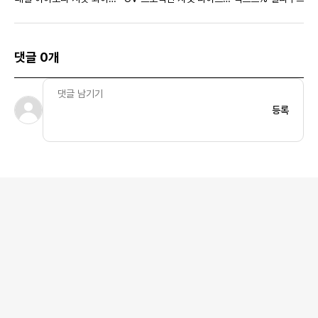
우먼스
크림슨 서밋 화이트 - 아시
케냐
아
댓글 0개
등록