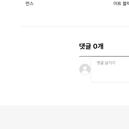
먼스
이트 블
댓글 0개