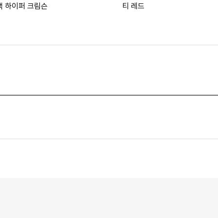
랙 하이퍼 크림슨
티 레드