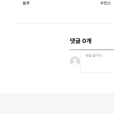
블루
우먼스
댓글 0개