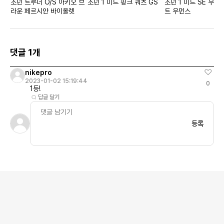
조던 트루너 O/S 아키오 브
조던 1 미드 핑크 쿼츠 GS
조던 1 미드 SE 무슬
라운 페르시안 바이올렛
트 우먼스
댓글 1개
nikepro
2023-01-02 15:19:44
0
1등!
답글 달기
등록