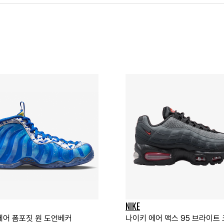
NIKE
에어 폼포짓 원 도언베커
나이키 에어 맥스 95 브라이트