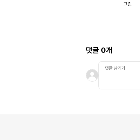
그린
댓글 0개