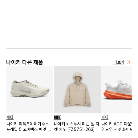
나이키 다른 제품
더보기
NIKE
NIKE
NIKE
나이키 리액트X 페가수스
나이키 x 스투시 리넨 쉘 자
나이키 ACG 마운틴
트레일 5 고어텍스 써밋 화
켓 치노 (FZ5751-263)
2 로우 서밋 화이트 
이트
티 오렌지