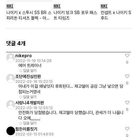
NIKE
NIKE
NIKE
나이키 x 스투시 SS BR 스
나이키 덩크 SB 로우 패스
컨셉트 x 나이키 SB
피리돈 티셔츠 블랙 - 아시
트 타임즈
후드
아
댓글 4개
nikepro
2022-11-19 10:14:28
0
에어 트레이너
답글 달기
조단에진심인완
2022-03-18 15:22:13
0
아내가 이걸 왜넣엇지 후회된다… 재고떨이 공감 그냥 넣으면 당
첨되는거였네
답글 달기
사랑니4개발치완
2022-03-18 12:55:12
0
안전화가 당첨됐습니다. 재고떨이 당했습니다, 관세가 더 나옵니
다 오예,,,,,,,,
답글 달기
힘든이름짓기
2022-03-13 01:49:55
0