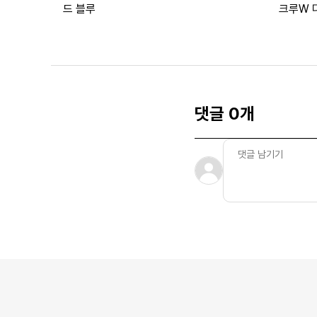
드 블루
크루W 
댓글 0개