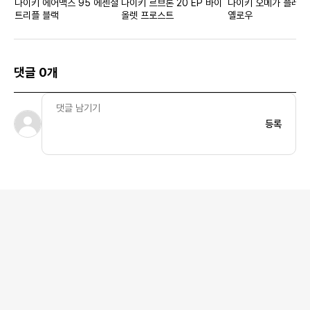
나이키 에어맥스 95 에센셜
나이키 르브론 20 EP 바이
나이키 오메가 플레임
트리플 블랙
올렛 프로스트
옐로우
댓글 0개
등록