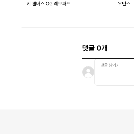
키 캔버스 OG 레오파드
우먼스
댓글 0개