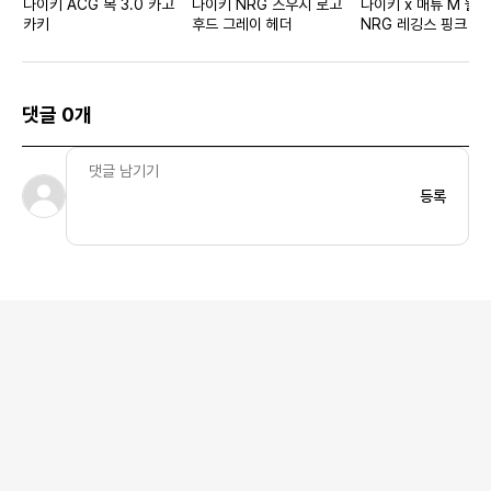
나이키 ACG 목 3.0 카고
나이키 NRG 스우시 로고
나이키 x 매튜 M 윌
카키
후드 그레이 헤더
NRG 레깅스 핑크 블룸
시아 우먼스
댓글 0개
등록