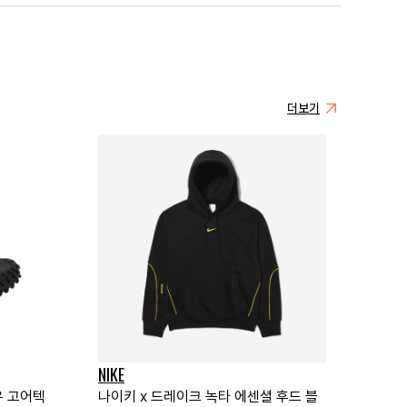
더보기
NIKE
우 고어텍
나이키 x 드레이크 녹타 에센셜 후드 블