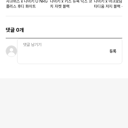
자크뮈스 x 나이키 U NRG
나이키 x 키스 뉴욕 닉스 코
나이키 x 아크로님 N
플리스 후디 화이트
치 자켓 블랙
타디움 저지 블랙 - U
댓글 0개
등록