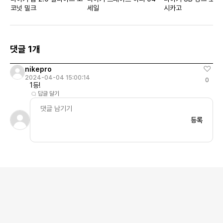
코넛 밀크
세일
시카고
댓글 1개
nikepro
2024-04-04 15:00:14
0
1등!
답글 달기
등록