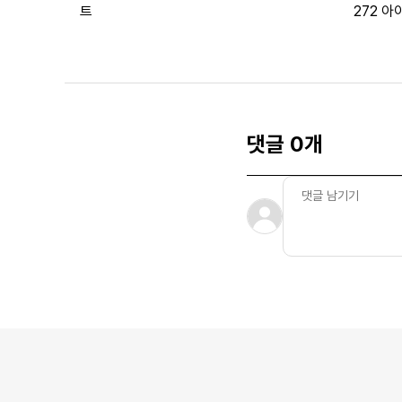
트
272 
댓글 0개