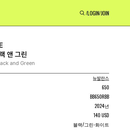
LOGIN
JOIN
/
/
E
랙 앤 그린
lack and Green
뉴발란스
650
BB650RBB
2024년
140 USD
블랙/그린-화이트