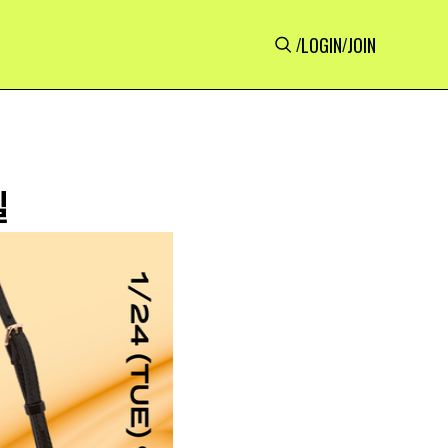
LOGIN
JOIN
/
/
딜